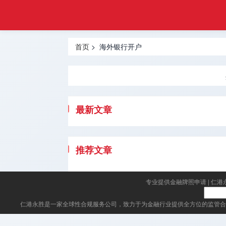
金融
首页
牌照
外汇许可
申请
首页
> 海外银行开户
牌照
加密资产
牌照
基金信托
最新文章
牌照
银行支付
推荐文章
牌照
海外银行
专业提供金融牌照申请
|
仁港
开户
仁港永胜
是一家全球性合规服务公司，致力于为金融行业提供全方位的监管合
其它监管