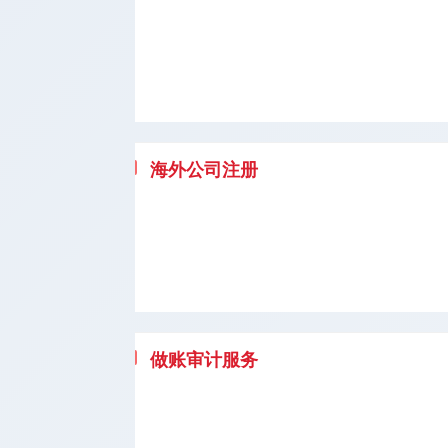
海外公司注册
做账审计服务