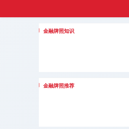
金融
首页
牌照
外汇许可
申请
牌照
金融牌照知识
加密资产
牌照
基金信托
牌照
银行支付
金融牌照推荐
牌照
海外银行
开户
其它监管